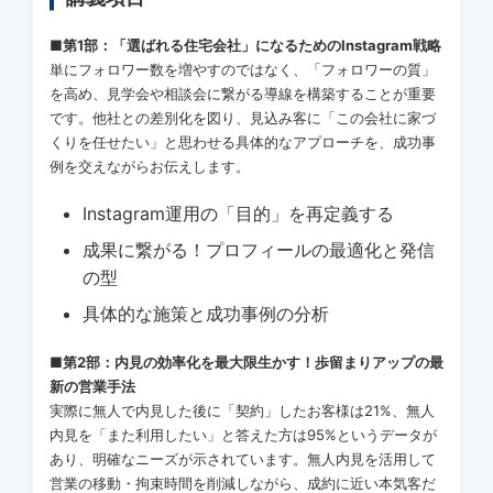
■
第1部：「選ばれる住宅会社」になるためのInstagram戦略
単にフォロワー数を増やすのではなく、「フォロワーの質」
を高め、見学会や相談会に繋がる導線を構築することが重要
です。他社との差別化を図り、見込み客に「この会社に家づ
くりを任せたい」と思わせる具体的なアプローチを、成功事
例を交えながらお伝えします。
Instagram運用の「目的」を再定義する
成果に繋がる！プロフィールの最適化と発信
の型
具体的な施策と成功事例の分析
■
第2部：内見の効率化を最大限生かす！歩留まりアップの最
新の営業手法
実際に無人で内見した後に「契約」したお客様は21%、無人
内見を「また利用したい」と答えた方は95%というデータが
あり、明確なニーズが示されています。無人内見を活用して
営業の移動・拘束時間を削減しながら、成約に近い本気客だ