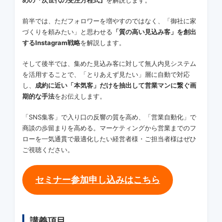
前半では、ただフォロワーを増やすのではなく、「御社に家
づくりを頼みたい」と思わせる
「質の高い見込み客」を創出
するInstagram戦略
を解説します。
そして後半では、集めた見込み客に対して無人内見システム
を活用することで、「とりあえず見たい」層に自動で対応
し、
成約に近い「本気客」だけを抽出して営業マンに繋ぐ画
期的な手法
をお伝えします。
「SNS集客」で入り口の反響の質を高め、「営業自動化」で
商談の歩留まりを高める。マーケティングから営業までのフ
ローを一気通貫で最適化したい経営者様・ご担当者様はぜひ
ご視聴ください。
セミナー参加申し込みはこちら
講義項目