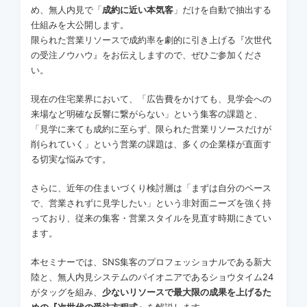
め、無人内見で「
成約に近い本気客
」だけを自動で抽出する
仕組みを大公開します。
限られた営業リソースで成約率を劇的に引き上げる『次世代
の受注ノウハウ』をお伝えしますので、ぜひご参加くださ
い。
現在の住宅業界において、「広告費をかけても、見学会への
来場など明確な反響に繋がらない」という集客の課題と、
「見学に来ても成約に至らず、限られた営業リソースだけが
削られていく」という営業の課題は、多くの企業様が直面す
る切実な悩みです。
さらに、近年の住まいづくり検討層は「まずは自分のペース
で、営業されずに見学したい」という非対面ニーズを強く持
っており、従来の集客・営業スタイルを見直す時期にきてい
ます。
本セミナーでは、SNS集客のプロフェッショナルである新大
陸と、無人内見システムのパイオニアであるショウタイム24
がタッグを組み、
少ないリソースで最大限の成果を上げるた
めの『次世代の受注方程式』
を解説します。