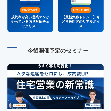
お役立ち資料
お役立ち資料
成約率が高い営業マンが
【最新集客トレンド】今
やっている内見対応チェ
どき検討客のリアルボイ
ックリスト
ス
今後開催予定のセミナー