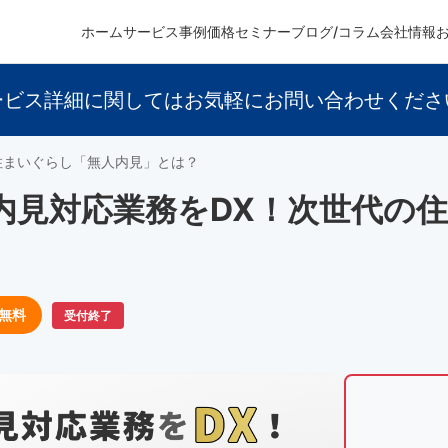
ホーム
サービス
事例
価格
セミナー
ブログ/コラム
会社情報
ービス詳細に関してはお気軽にお問い合わせくださ
住まいぐらし「無人内見」とは？
内見対応業務をDX！次世代の
無料
受付終了