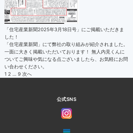
「住宅産業新聞2025年3月18日号」にご掲載いただきま
した！
「住宅産業新聞」にて弊社の取り組みが紹介されました。
一面に大きく掲載いただいております！ 無人内見くんに
ついてご興味や気になる点ございましたら、お気軽にお問
い合わせください。
投
1
2
…
9
次へ
稿
の
ペ
公式SNS
ー
ジ
送
り